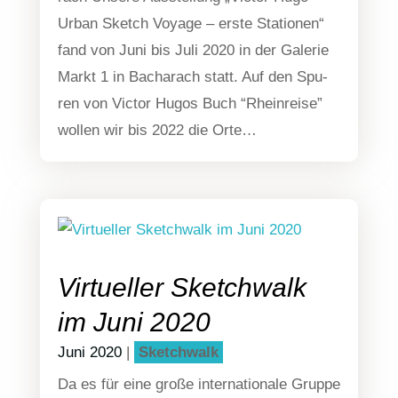
Urban Sketch Voya­ge – ers­te Sta­tio­nen“
fand von Juni bis Juli 2020 in der Gale­rie
Markt 1 in Bacha­rach statt. Auf den Spu­
ren von Victor Hugos Buch “Rhein­rei­se”
wol­len wir bis 2022 die Orte…
Virtueller Sketchwalk
im Juni 2020
Juni 2020
|
Sketch­walk
Da es für eine gro­ße inter­na­tio­na­le Grup­pe