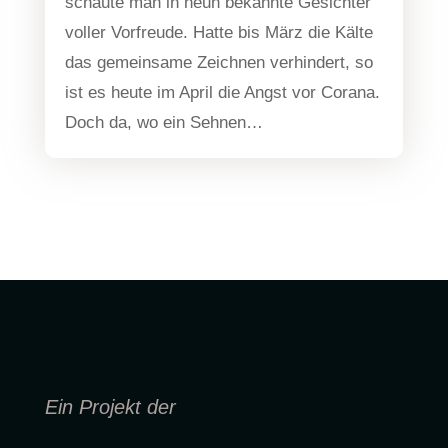
schau­te man in neun bekann­te Gesich­ter
vol­ler Vor­freu­de. Hat­te bis März die Käl­te
das gemein­sa­me Zeich­nen ver­hin­dert, so
ist es heu­te im April die Angst vor Cora­na.
Doch da, wo ein Sehnen…
Ein Projekt der