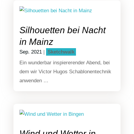
Silhouetten bei Nacht
in Mainz
Sep. 2021
|
Sketch­walk
Ein wun­der­bar inspie­re­ren­der Abend, bei
dem wir Victor Hugos Scha­blo­nen­tech­nik
anwenden …
Wind und Wetter in