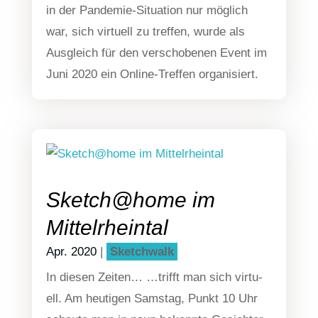
in der Pan­­de­­mie-Situa­­ti­on nur mög­lich
war, sich vir­tu­ell zu tref­fen, wur­de als
Aus­gleich für den ver­scho­be­nen Event im
Juni 2020 ein Online-Tre­f­­fen organisiert.
Sketch@home im
Mittelrheintal
Apr. 2020
|
Sketch­walk
In die­sen Zei­ten… …trifft man sich vir­tu­
ell. Am heu­ti­gen Sams­tag, Punkt 10 Uhr