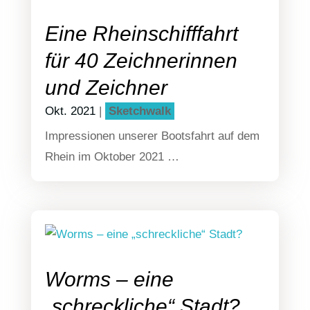
Eine Rheinschifffahrt
für 40 Zeichnerinnen
und Zeichner
Okt. 2021
|
Sketch­walk
Impres­sio­nen unse­rer Boots­fahrt auf dem
Rhein im Okto­ber 2021 …
Worms – eine
„schreckliche“ Stadt?