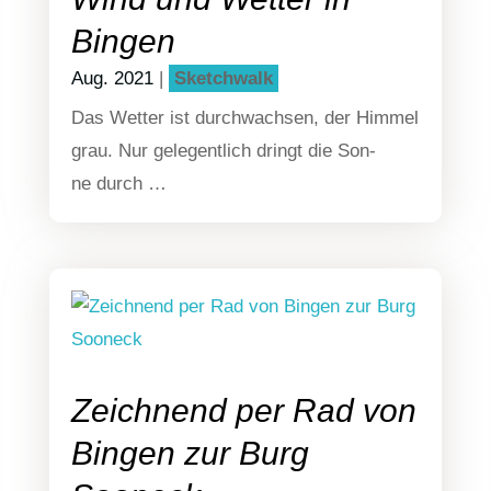
Bingen
Aug. 2021
|
Sketch­walk
Das Wet­ter ist durch­wach­sen, der Him­mel
grau. Nur gele­gent­lich dringt die Son­
ne durch …
Zeichnend per Rad von
Bingen zur Burg