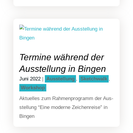
Termine während der
Ausstellung in Bingen
Juni 2022
|
Aus­stel­lung
,
Sketch­walk
,
Work­shop
Aktu­el­les zum Rah­men­pro­gramm der Aus­
stel­lung “Eine moder­ne Zei­chen­rei­se” in
Bingen