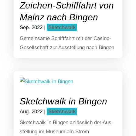
Zeichen-Schifffahrt von
Mainz nach Bingen
Sep. 2022
|
Sketch­walk
Gemein­sa­me Schiff­fahrt mit der Casi­­no-
Gesel­l­­schaft zur Aus­stel­lung nach Bingen
Sketchwalk in Bingen
Aug. 2022
|
Sketch­walk
Sketch­walk in Bin­gen anläss­lich der Aus­
stel­lung im Muse­um am Strom