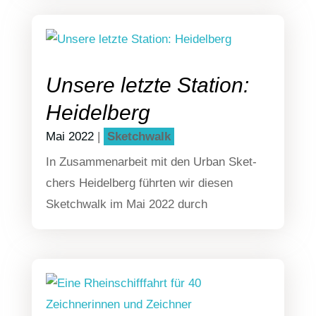
Unsere letzte Station:
Heidelberg
Mai 2022
|
Sketch­walk
In Zusam­men­ar­beit mit den Urban Sket­
chers Hei­del­berg führ­ten wir die­sen
Sketch­walk im Mai 2022 durch