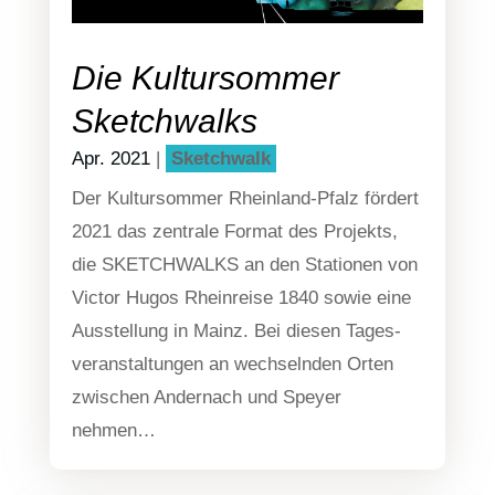
Die Kultursommer
Sketchwalks
Apr. 2021
|
Sketch­walk
Der Kul­tur­som­mer Rhein­land-Pfalz för­dert
2021 das zen­tra­le For­mat des Pro­jekts,
die SKETCHWALKS an den Sta­tio­nen von
Victor Hugos Rhein­rei­se 1840 sowie eine
Aus­stel­lung in Mainz. Bei die­sen Tages­
ver­an­stal­tun­gen an wech­seln­den Orten
zwi­schen Ander­nach und Spey­er
nehmen…