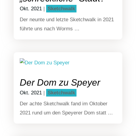
Okt. 2021
|
Sketch­walk
Der neun­te und letz­te Sketch­walk in 2021
führ­te uns nach Worms …
Der Dom zu Speyer
Okt. 2021
|
Sketch­walk
Der ach­te Sketch­walk fand im Okto­ber
2021 rund um den Speye­rer Dom statt …