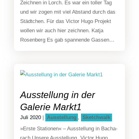
Zeich­nen in Lorch. Es war ein tol­ler Tag
und wir zogen mit viel Abstand durch das
Städt­chen. Für das Victor Hugo Pro­jekt
wol­len wir auch hier zeich­nen. Kat­ja
Rosen­berg Es gab span­nen­de Gassen…
Ausstellung in der
Galerie Markt1
Juli 2020
|
Aus­stel­lung
,
Sketch­walk
»Ers­te Sta­tio­nen« – Aus­stel­lung in Bacha­
rach Unse­re Aus­stel­lung „Victor Hugo