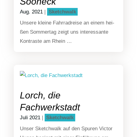
Sooneck
Aug. 2021
|
Sketch­walk
Unse­re klei­ne Fahr­rad­rei­se an einem hei­
ßen Som­mer­tag zeigt uns inter­es­san­te
Kon­tras­te am Rhein …
Lorch, die
Fachwerkstadt
Juli 2021
|
Sketch­walk
Unser Sketch­walk auf den Spu­ren Victor