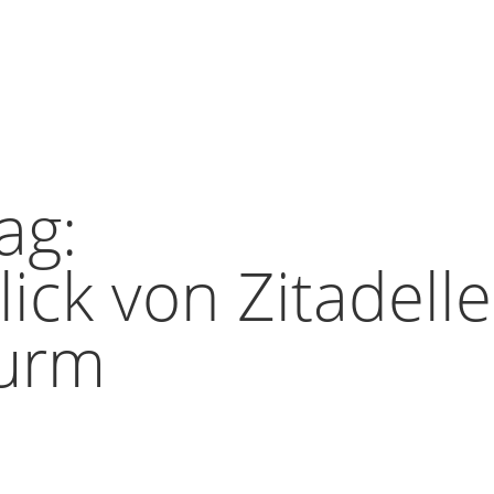
ag:
ck von Zitadelle
turm