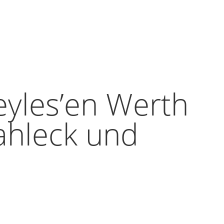
eyles’en Werth
ahleck und